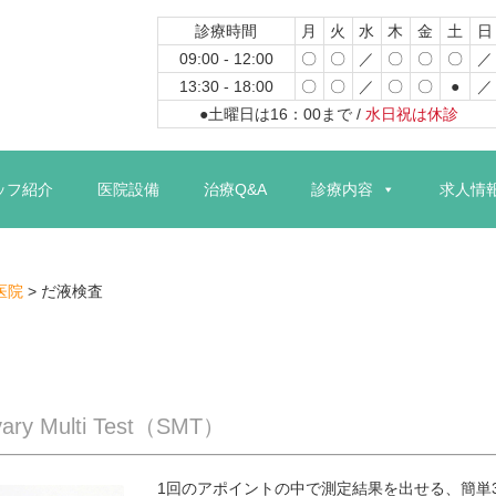
診療時間
月
火
水
木
金
土
日
09:00 - 12:00
〇
〇
／
〇
〇
〇
／
13:30 - 18:00
〇
〇
／
〇
〇
●
／
●土曜日は16：00まで /
水日祝は休診
コ
ン
ッフ紹介
医院設備
治療Q&A
診療内容
求人情
テ
ン
ツ
へ
医院
>
だ液検査
ス
キ
ッ
プ
Multi Test（SMT）
1回のアポイントの中で測定結果を出せる、簡単