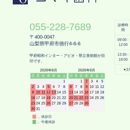
055-228-7689
診療時
間
〒400-0047
09:00 -
山梨県甲府市徳行4-6-6
12:00
13:30 -
甲府昭和インター・アピオ・県立美術館が目
18:00
印です。
●土
2026年8月
2026年9月
日
月
火
水
木
金
土
日
月
火
水
木
金
土
1
1
2
3
4
5
2
3
4
5
6
7
8
6
7
8
9
10
11
12
9
10
11
12
13
14
15
13
14
15
16
17
18
19
16
17
18
19
20
21
22
20
21
22
23
24
25
26
23
24
25
26
27
28
29
27
28
29
30
30
31
… 休診日
… 午後休診