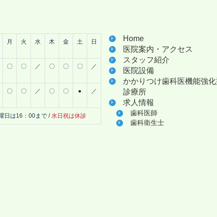
Home
月
火
水
木
金
土
日
医院案内・アクセス
スタッフ紹介
〇
〇
／
〇
〇
〇
／
医院設備
かかりつけ歯科医機能強化
〇
〇
／
〇
〇
●
／
診療所
求人情報
歯科医師
曜日は16：00まで /
水日祝は休診
歯科衛生士