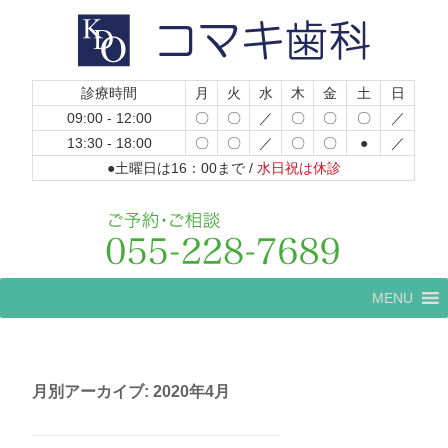
診療時間
月
火
水
木
金
土
日
09:00 - 12:00
〇
〇
／
〇
〇
〇
／
13:30 - 18:00
〇
〇
／
〇
〇
●
／
●土曜日は16：00まで /
水日祝は休診
コ
MENU
ン
テ
ン
ツ
へ
月別アーカイブ:
2020年4月
ス
キ