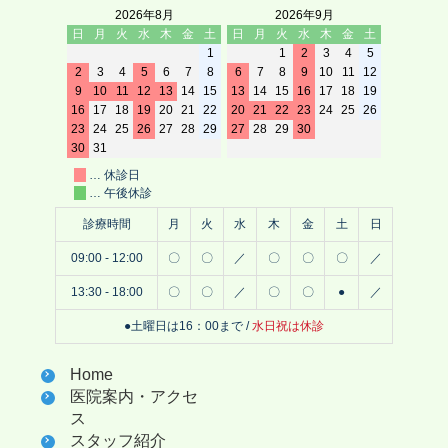
2026年8月
2026年9月
日
月
火
水
木
金
土
日
月
火
水
木
金
土
1
1
2
3
4
5
2
3
4
5
6
7
8
6
7
8
9
10
11
12
9
10
11
12
13
14
15
13
14
15
16
17
18
19
16
17
18
19
20
21
22
20
21
22
23
24
25
26
23
24
25
26
27
28
29
27
28
29
30
30
31
… 休診日
… 午後休診
診療時間
月
火
水
木
金
土
日
09:00 - 12:00
〇
〇
／
〇
〇
〇
／
13:30 - 18:00
〇
〇
／
〇
〇
●
／
●土曜日は16：00まで /
水日祝は休診
Home
医院案内・アクセ
ス
スタッフ紹介