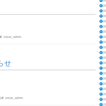
2
2
2
2
2
2
2
者:
crecer_admin
2
2
2
2
2
らせ
2
2
2
2
2
2
2
稿者:
crecer_admin
2
2