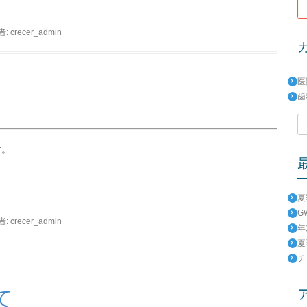
者:
crecer_admin
医
歯
検
索:
す。
夏
G
者:
crecer_admin
年
夏
チ
て