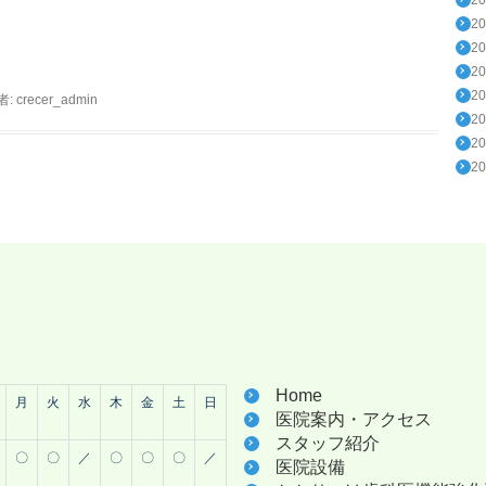
2
2
2
2
者:
crecer_admin
2
2
2
Home
月
火
水
木
金
土
日
医院案内・アクセス
スタッフ紹介
〇
〇
／
〇
〇
〇
／
医院設備