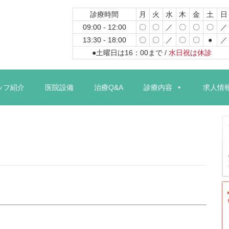
診療時間
月
火
水
木
金
土
日
09:00 - 12:00
〇
〇
／
〇
〇
〇
／
13:30 - 18:00
〇
〇
／
〇
〇
●
／
●土曜日は16：00まで /
水日祝は休診
コ
ン
ッフ紹介
医院設備
治療Q&A
診療内容
求人情
テ
ン
ツ
へ
ス
キ
ッ
プ