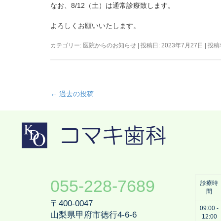
なお、8/12（土）は通常診療致します。
よろしくお願いいたします。
カテゴリー:
医院からのお知らせ
| 投稿日:
2023年7月27日
|
投稿
←
過去の投稿
投
稿
ナ
ビ
ゲ
ー
シ
055-228-7689
診療時
ョ
間
ン
〒400-0047
09:00 -
山梨県甲府市徳行4-6-6
12:00