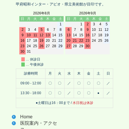
甲府昭和インター・アピオ・県立美術館が目印です。
2026年8月
2026年9月
日
月
火
水
木
金
土
日
月
火
水
木
金
土
1
1
2
3
4
5
2
3
4
5
6
7
8
6
7
8
9
10
11
12
9
10
11
12
13
14
15
13
14
15
16
17
18
19
16
17
18
19
20
21
22
20
21
22
23
24
25
26
23
24
25
26
27
28
29
27
28
29
30
30
31
… 休診日
… 午後休診
診療時間
月
火
水
木
金
土
日
09:00 - 12:00
〇
〇
／
〇
〇
〇
／
13:30 - 18:00
〇
〇
／
〇
〇
●
／
●土曜日は16：00まで /
水日祝は休診
Home
医院案内・アクセ