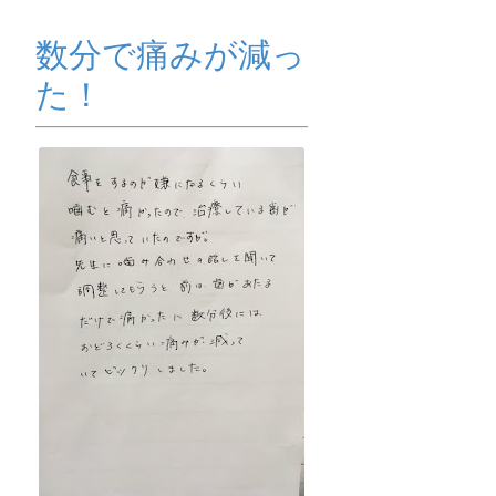
ッ
プ
数分で痛みが減っ
た！