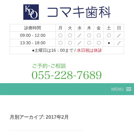
診療時間
月
火
水
木
金
土
日
09:00 - 12:00
〇
〇
／
〇
〇
〇
／
13:30 - 18:00
〇
〇
／
〇
〇
●
／
●土曜日は16：00まで /
水日祝は休診
コ
MENU
ン
テ
ン
ツ
へ
月別アーカイブ:
2017年2月
ス
キ