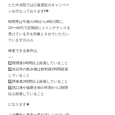
ただ今当院では口臭測定のキャンペー
ンを行なっております❗️🌟
時間帯は午後の2時から4時の間に、
20〜40代で定期的にメインテナンスを
受けている方を対象とさせていただい
ています🙇‍♀️⚠️⚠️
検査できる条件は、
↓↓↓
1️⃣喫煙後1時間以上経過していること
2️⃣水以外の飲み物は飲料後2時間経過
していること
3️⃣摂食後2時間以上経過していること
4️⃣洗口液や歯磨き粉の作用から1時間
以上経過していること
になります🍀
この機会に是非一度お試しください😌