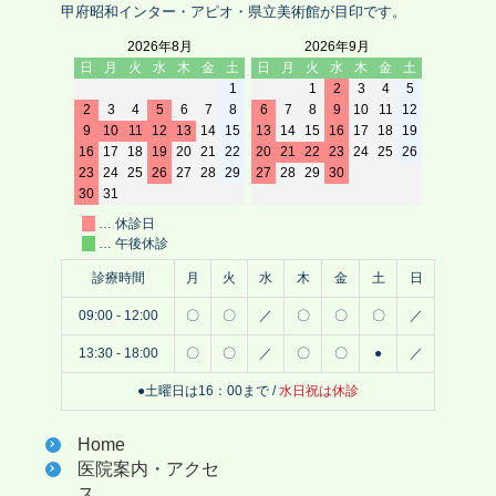
甲府昭和インター・アピオ・県立美術館が目印です。
2026年8月
2026年9月
日
月
火
水
木
金
土
日
月
火
水
木
金
土
1
1
2
3
4
5
2
3
4
5
6
7
8
6
7
8
9
10
11
12
9
10
11
12
13
14
15
13
14
15
16
17
18
19
16
17
18
19
20
21
22
20
21
22
23
24
25
26
23
24
25
26
27
28
29
27
28
29
30
30
31
… 休診日
… 午後休診
診療時間
月
火
水
木
金
土
日
09:00 - 12:00
〇
〇
／
〇
〇
〇
／
13:30 - 18:00
〇
〇
／
〇
〇
●
／
●土曜日は16：00まで /
水日祝は休診
Home
医院案内・アクセ
ス