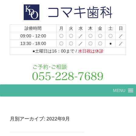
診療時間
月
火
水
木
金
土
日
09:00 - 12:00
〇
〇
／
〇
〇
〇
／
13:30 - 18:00
〇
〇
／
〇
〇
●
／
●土曜日は16：00まで /
水日祝は休診
コ
MENU
ン
テ
ン
ツ
へ
月別アーカイブ:
2022年9月
ス
キ