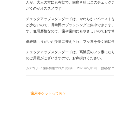
んが、大人の方にも有効で、歯磨き粉はこのチェック
だくのがオススメです!!
チェックアップスタンダードは、やわらかいペースト
が少ないので、長時間のブラッシングに集中できます
す。低研磨性なので、歯や歯肉にもやさしいのでおす
低香味→うがいが少量に抑えられ、フッ素を長く歯に
チェックアップスタンダードは、高濃度のフッ素にな
のご用意がございますので、お声掛けください。
カテゴリー:
歯科情報ブログ
| 投稿日:
2025年5月19日
|
投稿者:
←
歯周ポケットって何？
投
稿
ナ