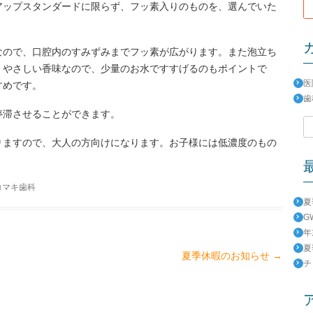
アップスタンダードに限らず、フッ素入りのものを、選んでいた
なので、口腔内のすみずみまでフッ素が広がります。また泡立ち
。やさしい香味なので、少量のお水ですすげるのもポイントで
医
すめです。
歯
停滞させることができます。
検
索:
りますので、大人の方向けになります。お子様には低濃度のもの
コマキ歯科
夏
G
年
夏
夏季休暇のお知らせ
→
チ