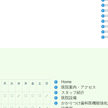
2
2
2
2
2
2
2
Home
月
火
水
木
金
土
日
医院案内・アクセス
スタッフ紹介
〇
〇
／
〇
〇
〇
／
医院設備
かかりつけ歯科医機能強化