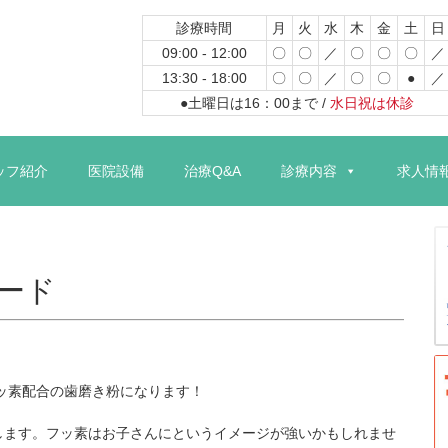
診療時間
月
火
水
木
金
土
日
09:00 - 12:00
〇
〇
／
〇
〇
〇
／
13:30 - 18:00
〇
〇
／
〇
〇
●
／
●土曜日は16：00まで /
水日祝は休診
コ
ン
ッフ紹介
医院設備
治療Q&A
診療内容
求人情
テ
ン
ツ
へ
ス
ード
キ
ッ
プ
フッ素配合の歯磨き粉になります！
します。フッ素はお子さんにというイメージが強いかもしれませ